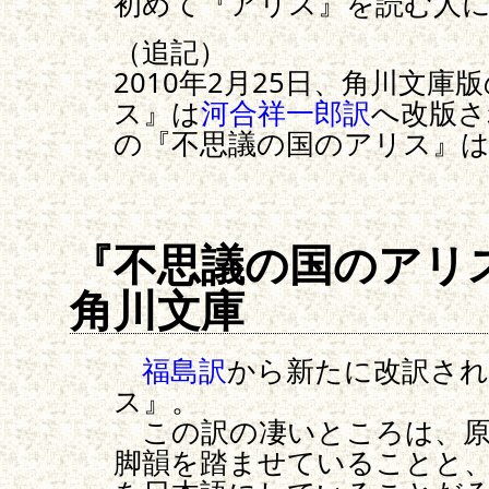
初めて『アリス』を読む人
（追記）
2010年2月25日、角川文
ス』は
河合祥一郎訳
へ改版さ
の『不思議の国のアリス』
『不思議の国のアリ
角川文庫
福島訳
から新たに改訳され
ス』。
この訳の凄いところは、原
脚韻を踏ませていることと