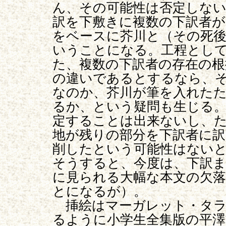
ん、その可能性は否定しな
訳を下敷きに複数の下訳者
をベースに芥川と（その死
いうことになる。工程とし
た、複数の下訳者の存在の根
の違いであるとするなら、
なのか、芥川が筆を入れた
るか、という疑問も生じる。
定することは出来ないし、
地が残りの部分を下訳者に
削したという可能性はない
そうすると、今度は、下訳
に見られる大幅な本文の欠
とになるが）。
挿絵はマーガレット・タラ
るように小学生全集版の平澤