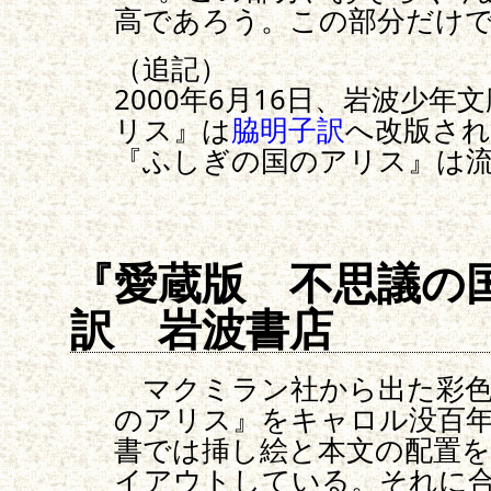
高であろう。この部分だけ
（追記）
2000年6月16日、岩波少
リス』は
脇明子訳
へ改版され
『ふしぎの国のアリス』は
『愛蔵版 不思議の
訳 岩波書店
マクミラン社から出た彩色
のアリス』をキャロル没百
書では挿し絵と本文の配置を
イアウトしている。それに