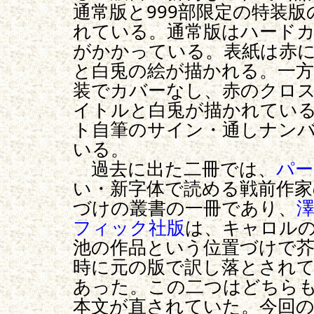
通常版と999部限定の特装
れている。通常版はハード
がかかっている。表紙は赤
と白兎の絵が描かれる。一
装でカバーなし、赤のクロ
イトルと白兎が描かれてい
ト自筆のサイン・通しナン
いる。
過去に出た二冊では、
パー
い・新字体で読める戦前作家
づけの叢書の一冊であり、
フィック社版
は、キャロル
池の作品という位置づけで芥
時に元の版で訳し落とされ
あった。この二つはどちら
本文が直されていた。今回