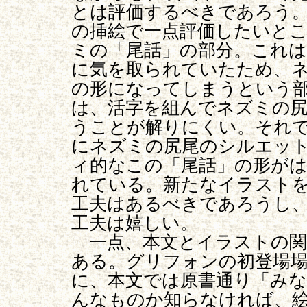
とは評価するべきであろう
の挿絵で一点評価したいと
ミの「尾話」の部分。これ
に気を取られていたため、
の形になってしまうという
は、活字を組んでネズミの
うことが解りにくい。それ
にネズミの尻尾のシルエッ
ィ的なこの「尾話」の形が
れている。新たなイラスト
工夫はあるべきであろうし
工夫は嬉しい。
一点、本文とイラストの関
ある。グリフォンの初登場
に、本文では原書通り「み
んなものか知らなければ、