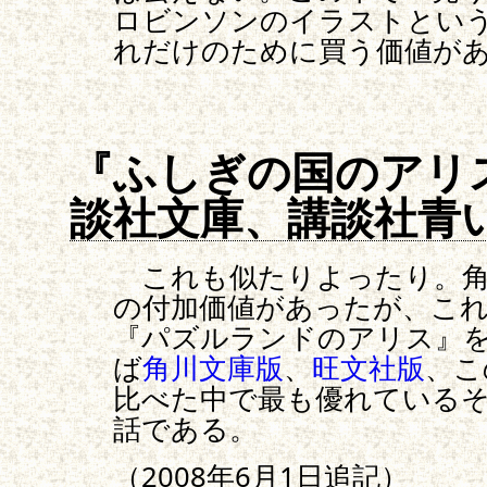
ロビンソンのイラストとい
れだけのために買う価値があ
『ふしぎの国のアリ
談社文庫、講談社青
これも似たりよったり。角
の付加価値があったが、こ
『パズルランドのアリス』
ば
角川文庫版
、
旺文社版
、こ
比べた中で最も優れている
話である。
（2008年6月1日追記）