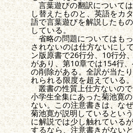
言葉遊びの翻訳については
し替えたものと、英語をカ
語で言葉遊びを解説したもの
している。
省略の問題についてはもっ
されないのは仕方ないにして
ン版原書で26行分、10行分、
があり、第10章では154行
の削除がある。全訳が当た
れられる限度を超えている
叢書の性質上仕方ないので
小学生全集にあった菊池寛の
ない。この注意書きは、な
菊池寛が説明しているとい
に解説では少し触れている
するなら、注意書きがない