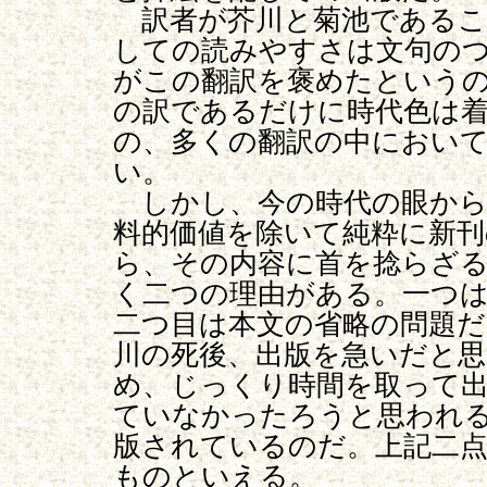
訳者が芥川と菊池であるこ
しての読みやすさは文句の
がこの翻訳を褒めたという
の訳であるだけに時代色は
の、多くの翻訳の中におい
い。
しかし、今の時代の眼から
料的価値を除いて純粋に新刊
ら、その内容に首を捻らざ
く二つの理由がある。一つは
二つ目は本文の省略の問題
川の死後、出版を急いだと
め、じっくり時間を取って
ていなかったろうと思われ
版されているのだ。上記二
ものといえる。