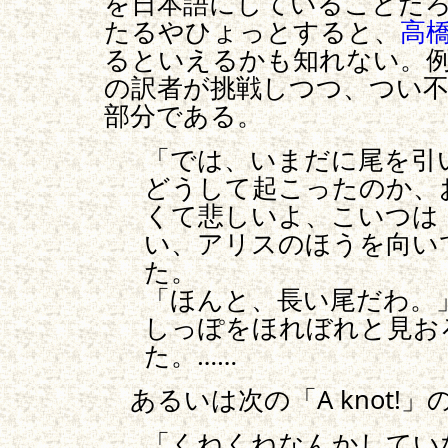
を日本語にしていることだ
たるやひょっとすると、
高
るといえるかも知れない。
の訳者が挑戦しつつ、つい不
部分である。
「では、いまだに尾を引
どうして起こったのか、
くて悲しいよ、こいつは
い、アリスのほうを向い
た。
「ほんと、長い尾だわ。
しっぽをほれぼれと見お
た。……
あるいは次の「A knot!」
「くねくねなんかしてい