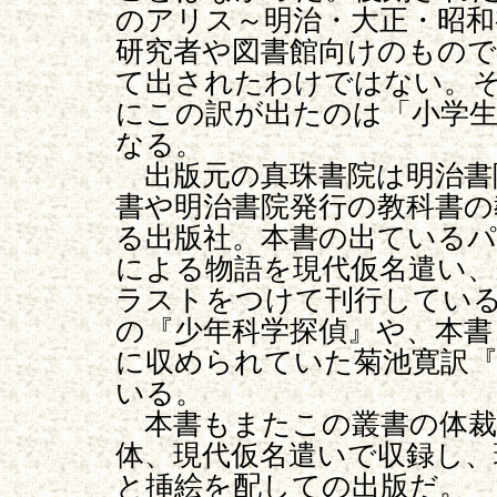
のアリス～明治・大正・昭和
研究者や図書館向けのもの
て出されたわけではない。
にこの訳が出たのは「小学
なる。
出版元の真珠書院は明治書
書や明治書院発行の教科書の
る出版社。本書の出ているパ
による物語を現代仮名遣い、
ラストをつけて刊行してい
の『少年科学探偵』や、本書
に収められていた菊池寛訳
いる。
本書もまたこの叢書の体裁
体、現代仮名遣いで収録し、
と挿絵を配しての出版だ。