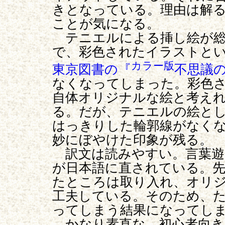
きとなっている。理由は解
ことが気になる。
テニエルによる挿し絵が総
で、彩色されたイラストと
カラー版
東京図書の『
不思議
なくなってしまった。彩色
自体オリジナルな絵と考え
る。だが、テニエルの絵と
はっきりした輪郭線がなく
妙にぼやけた印象が残る。
訳文は読みやすい。言葉遊
が日本語に直されている。
たところは取り入れ、オリ
工夫している。そのため、
ってしまう結果になってしま
かなり素直な、初心者向き