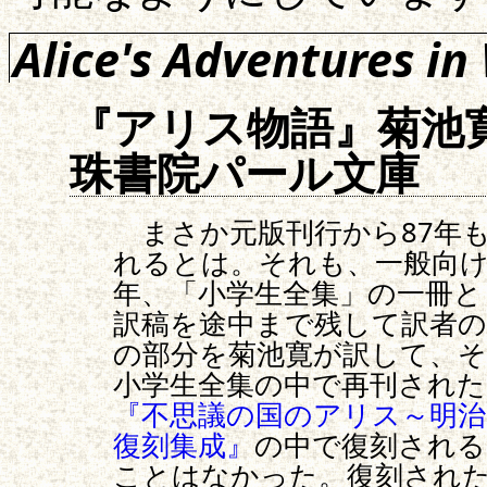
Alice's Adventures i
『アリス物語』菊池
珠書院パール文庫
まさか元版刊行から87年
れるとは。それも、一般向け
年、「小学生全集」の一冊と
訳稿を途中まで残して訳者の
の部分を菊池寛が訳して、そ
小学生全集の中で再刊された
『不思議の国のアリス～明治
復刻集成』
の中で復刻される
ことはなかった。復刻され