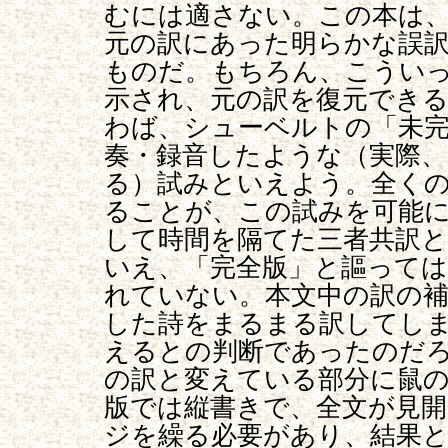
むには適さない。この本は
元の訳にあった明らかな誤
ものだ。もちろん、こうい
示され、元の訳を復元でき
わば、シューベルトの「未
奏・録音したような（実際
る）試みといえよう。全く
ることが、この試みを可能
して時間を隔てた三者共訳
いえ、「完全版」と謳って
れていない。本文中の訳の補
した詩をまるまる訳してし
えるとの判断であったのだ
の訳と変えている部分に鼠の
版では縦書きで、全文が見
ジを繰る必要があり、結果