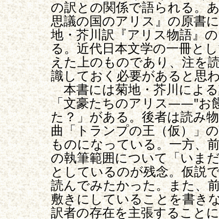
の訳との関係で語られる。
思議の国のアリス』の原書
地・芥川訳『アリス物語』
る。近代日本文学の一冊とし
えた上のものであり、注を
識しておく必要があると思
本書には菊地・芥川による
「文豪たちのアリス――"お
た？」がある。後者は読み物
曲「トランプの王（仮）」の
ものになっている。一方、
の執筆範囲について「いま
としているのが残念。仮説
読んでみたかった。また、
敷きにしていることを書き
訳者の存在を主張すること