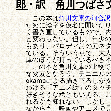
郎・訳 角川つばさ
この本は
角川文庫の河合訳
ために漢字を仮名に開いた
く書き直しているもので、
と変わらない。但し、年少
もあり、パロディ詩の元ネ
ている。そういう点で、大
庫のほうが持っているべき
この本と角川文庫の比較で
な要素となろう。テニエル
okamaによる描き下ろし
わゆる「アニメ絵」のタッ
好きそうな絵ともいえる。
れるかも知れない。しかし
ながらも、映画やアニメで