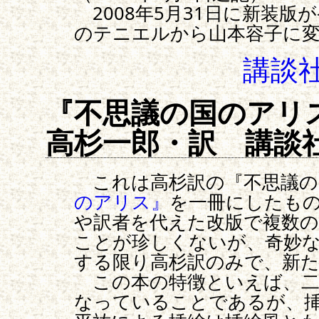
2008年5月31日に新装版
のテニエルから山本容子に
講談
『不思議の国のアリ
高杉一郎・訳 講談
これは高杉訳の『不思議の
のアリス』
を一冊にしたも
や訳者を代えた改版で複数の
ことが珍しくないが、奇妙
する限り高杉訳のみで、新
この本の特徴といえば、二
なっていることであるが、