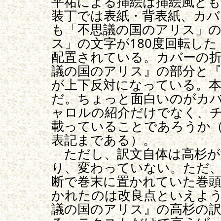
平祐による挿絵は挿絵風と
装丁では表紙・背表紙、カバ
も「不思議の国のアリス」
ス」の文字が180度回転し
配置されている。カバーの
議の国のアリス』の部分と
が上下反対になっている。
だ。ちょっと面白いのがカ
ャロルの紹介だけでなく、
載っていることであろうか（
表記まである）。
ただし、訳文自体は高杉が
り、変わっていない。ただ
断で巻末に置かれていた巻
かれたのは改良点といえよ
議の国のアリス』の高杉の