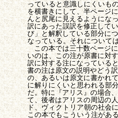
っていると意識しにくいも
を横書きにして、半ページ
んと尻尾に見えるようにな
訳にあった誤訳を修正して
び」と解釈している部分に
なっている。それについて
この本では三十数ページに
いのは、この注が原書に対
訳に対する注になっている
書の注は原文の説明やどう
の、あるいは原文に書かれ
に解りにくいと思われる部
だ。特に『アリス』の場合
て、後者はアリスの周辺の
ド、ヴィクトリア朝の社会
この本でもこういう注があ