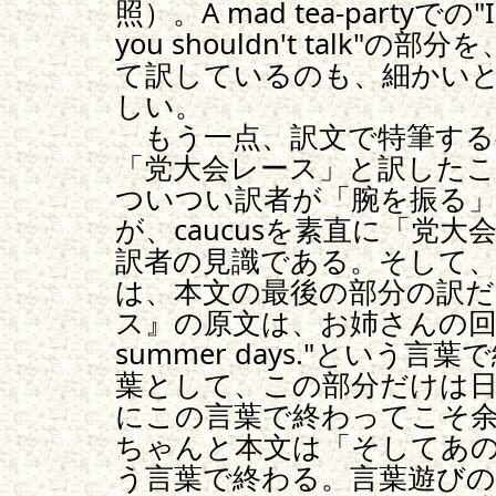
照）。A mad tea-partyでの"I 
you shouldn't talk
て訳しているのも、細かい
しい。
もう一点、訳文で特筆するべきは
「党大会レース」と訳した
ついつい訳者が「腕を振る
が、caucusを素直に「党
訳者の見識である。そして
は、本文の最後の部分の訳だ
ス』の原文は、お姉さんの回想
summer days."という
葉として、この部分だけは
にこの言葉で終わってこそ
ちゃんと本文は「そしてあ
う言葉で終わる。言葉遊び