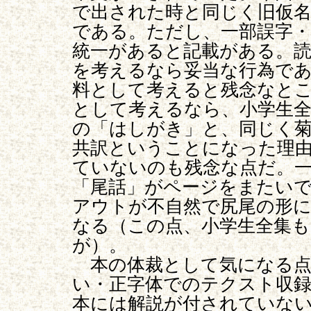
で出された時と同じく旧仮名
である。ただし、一部誤字・
統一があると記載がある。
を考えるなら妥当な行為で
料として考えると残念なと
として考えるなら、小学生
の「はしがき」と、同じく
共訳ということになった理
ていないのも残念な点だ。
「尾話」がページをまたい
アウトが不自然で尻尾の形
なる（この点、小学生全集
が）。
本の体裁として気になる点
い・正字体でのテクスト収
本には解説が付されていな