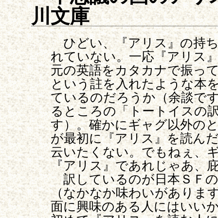
川文庫
ひどい、『アリス』の持ち
れていない。一応『アリス
元の英語をカタカナで振って
という註を入れたような本
ているのだろうか（余談で
るところの「トートイスの
す）。確かにギャグ以外の
が最初に『アリス』を読ん
云いたくない。でもねぇ、
『アリス』であれじゃあ、
訳しているのが日本ＳＦの
（なかなか味わいがありま
面に興味のある人にはいい