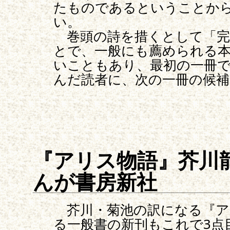
たものであるということか
い。
巻頭の詩を措くとして「完
とで、一般にも薦められる
いこともあり、最初の一冊
んだ読者に、次の一冊の候
『アリス物語』芥川
んが書房新社
芥川・菊池の訳になる『ア
る一般書の新刊もこれで3点