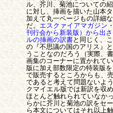
ル、芥川、菊池についての
に対し、挿画を描いた山本
加えて丸一ページもの詳細
だ。
エスクァイアマガジン
刊行会から新装版）から出
ルの挿画の訳書
と同じく、
の『不思議の国のアリス』
うことなのだろう（実際、
画集のコーナーに置かれて
版に加え部数限定の特装版を
で販売するところからも、
であると考えて問題ないよ
クマイエル版では新訳を収
ほとんど触れられていなか
らかに芥川と菊池の訳をセ
ら本文についてはそれ以上