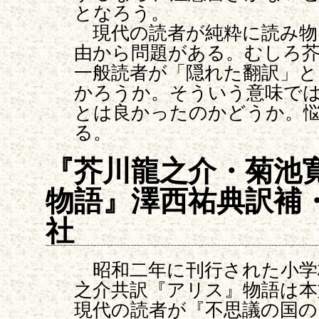
となろう。
現代の読者が純粋に読み物
由から問題がある。むしろ
一般読者が「隠れた翻訳」
かろうか。そういう意味で
とは良かったのかどうか。
る。
『芥川龍之介・菊池
物語』澤西祐典訳補
社
昭和二年に刊行された小学
之介共訳『アリス』物語は本
現代の読者が『不思議の国の