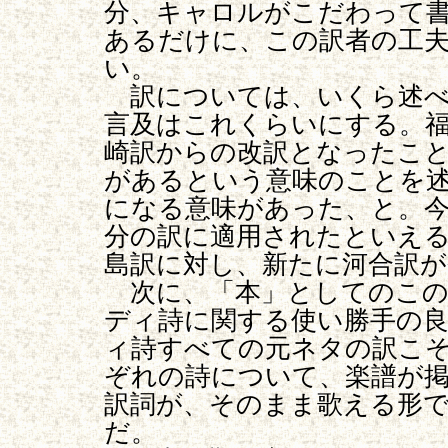
分、キャロルがこだわって
あるだけに、この訳者の工
い。
訳については、いくら述べ
言及はこれくらいにする。
崎訳からの改訳となったこ
があるという意味のことを
になる意味があった、と。
分の訳に適用されたといえ
島訳に対し、新たに河合訳が
次に、「本」としてのこの
ディ詩に関する使い勝手の
ィ詩すべての元ネタの訳こ
ぞれの詩について、楽譜が
訳詞が、そのまま歌える形
だ。